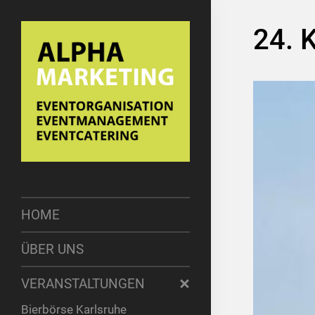
24. 
HOME
ÜBER UNS
VERANSTALTUNGEN
Bierbörse Karlsruhe