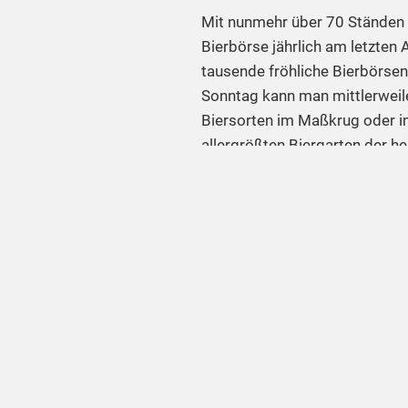
Mit nunmehr über 70 Ständen u
Bierbörse jährlich am letzte
tausende fröhliche Bierbörsen
Sonntag kann man mittlerweile
Biersorten im Maßkrug oder i
allergrößten Biergarten der he
Jahren Jung und Alt gemeinsam
Geheimtipp für Junggesellena
sicher zu den attraktivsten un