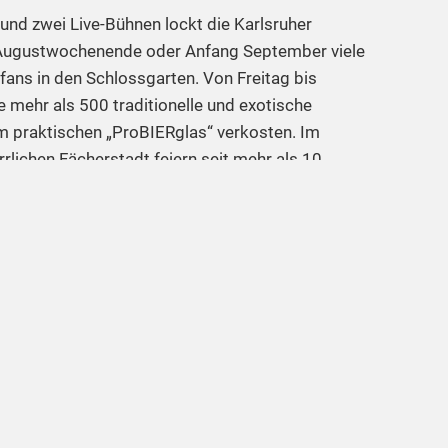
nd zwei Live-Bühnen lockt die Karlsruher
n Augustwochenende oder Anfang September viele
fans in den Schlossgarten. Von Freitag bis
 mehr als 500 traditionelle und exotische
m praktischen „ProBIERglas“ verkosten. Im
rrlichen Fächerstadt feiern seit mehr als 10
 ihre Bierbörse. Die Karlsruher Bierbörse ist ein
bschiede und Vereinsausflüge und gehört ganz
d beliebtesten Festen der Region!